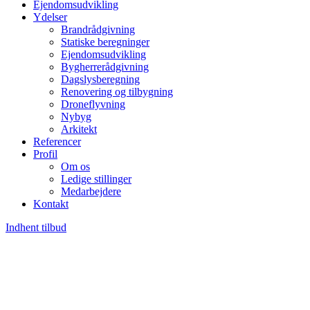
Ejendomsudvikling
Ydelser
Brandrådgivning
Statiske beregninger
Ejendomsudvikling
Bygherrerådgivning
Dagslysberegning
Renovering og tilbygning
Droneflyvning
Nybyg
Arkitekt
Referencer
Profil
Om os
Ledige stillinger
Medarbejdere
Kontakt
Indhent tilbud