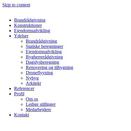
Skip to content
Brandrådgivning
Konstruktioner
Ejendomsudvikling
Ydelser
Brandrådgivning
Statiske beregninger
Ejendomsudvikling
Bygherrerådgivning
Dagslysberegning
Renovering og tilbygning
Droneflyvning
Nybyg
Arkitekt
Referencer
Profil
Om os
Ledige stillinger
Medarbejdere
Kontakt