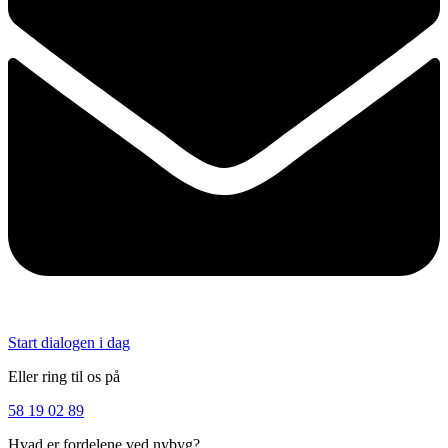
Start dialogen i dag
Eller ring til os på
58 19 02 89
Hvad er fordelene ved nybyg?