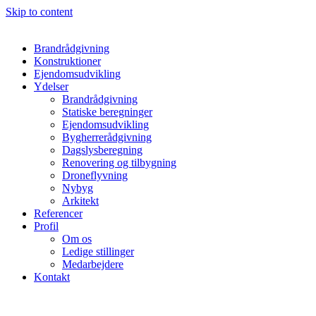
Skip to content
Brandrådgivning
Konstruktioner
Ejendomsudvikling
Ydelser
Brandrådgivning
Statiske beregninger
Ejendomsudvikling
Bygherrerådgivning
Dagslysberegning
Renovering og tilbygning
Droneflyvning
Nybyg
Arkitekt
Referencer
Profil
Om os
Ledige stillinger
Medarbejdere
Kontakt