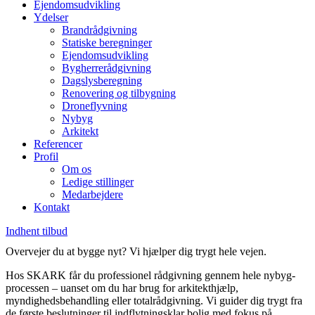
Ejendomsudvikling
Ydelser
Brandrådgivning
Statiske beregninger
Ejendomsudvikling
Bygherrerådgivning
Dagslysberegning
Renovering og tilbygning
Droneflyvning
Nybyg
Arkitekt
Referencer
Profil
Om os
Ledige stillinger
Medarbejdere
Kontakt
Indhent tilbud
Overvejer du at bygge nyt? Vi hjælper dig trygt hele vejen.
Hos SKARK får du professionel rådgivning gennem hele nybyg-
processen – uanset om du har brug for arkitekthjælp,
myndighedsbehandling eller totalrådgivning. Vi guider dig trygt fra
de første beslutninger til indflytningsklar bolig med fokus på