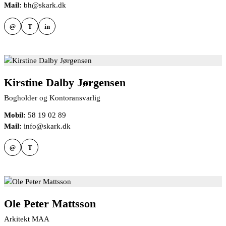
Mail:
bh@skark.dk
@
T
in
Kirstine Dalby Jørgensen
Bogholder og Kontoransvarlig
Mobil:
58 19 02 89
Mail:
info@skark.dk
@
T
Ole Peter Mattsson
Arkitekt MAA