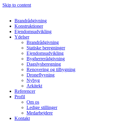
Skip to content
Brandrådgivning
Konstruktioner
Ejendomsudvikling
Ydelser
Brandrådgivning
Statiske beregninger
Ejendomsudvikling
Bygherrerådgivning
Dagslysberegning
Renovering og tilbygning
Droneflyvning
Nybyg
Arkitekt
Referencer
Profil
Om os
Ledige stillinger
Medarbejdere
Kontakt