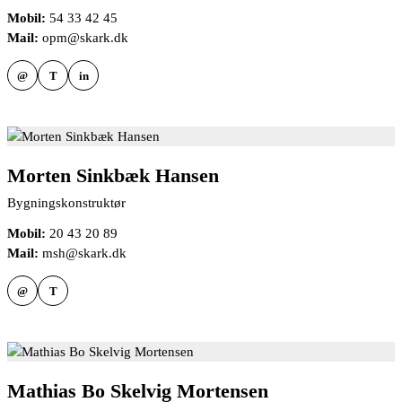
Mobil:
54 33 42 45
Mail:
opm@skark.dk
@
T
in
Morten Sinkbæk Hansen
Bygningskonstruktør
Mobil:
20 43 20 89
Mail:
msh@skark.dk
@
T
Mathias Bo Skelvig Mortensen