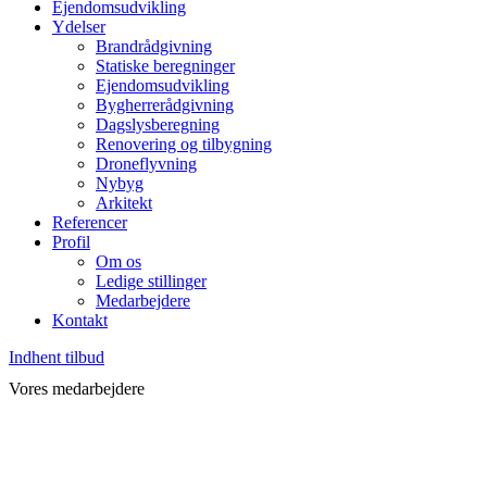
Ejendomsudvikling
Ydelser
Brandrådgivning
Statiske beregninger
Ejendomsudvikling
Bygherrerådgivning
Dagslysberegning
Renovering og tilbygning
Droneflyvning
Nybyg
Arkitekt
Referencer
Profil
Om os
Ledige stillinger
Medarbejdere
Kontakt
Indhent tilbud
Vores medarbejdere