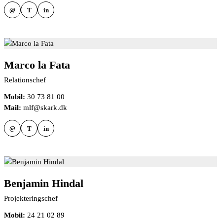
@
T
in
Marco la Fata
Relationschef
Mobil:
30 73 81 00
Mail:
mlf@skark.dk
@
T
in
Benjamin Hindal
Projekteringschef
Mobil:
24 21 02 89