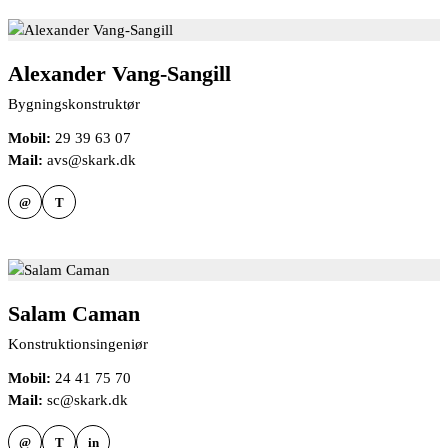
Alexander Vang-Sangill
Bygningskonstruktør
Mobil:
29 39 63 07
Mail:
avs@skark.dk
@
T
Salam Caman
Konstruktionsingeniør
Mobil:
24 41 75 70
Mail:
sc@skark.dk
@
T
in