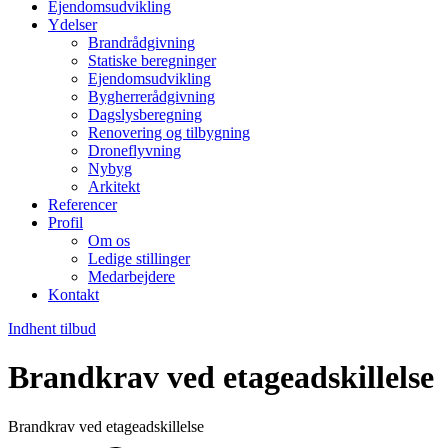
Ejendomsudvikling
Ydelser
Brandrådgivning
Statiske beregninger
Ejendomsudvikling
Bygherrerådgivning
Dagslysberegning
Renovering og tilbygning
Droneflyvning
Nybyg
Arkitekt
Referencer
Profil
Om os
Ledige stillinger
Medarbejdere
Kontakt
Indhent tilbud
Brandkrav ved etageadskillelse
Brandkrav ved etageadskillelse