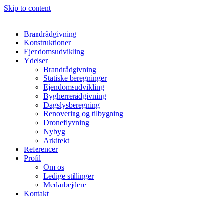
Skip to content
Brandrådgivning
Konstruktioner
Ejendomsudvikling
Ydelser
Brandrådgivning
Statiske beregninger
Ejendomsudvikling
Bygherrerådgivning
Dagslysberegning
Renovering og tilbygning
Droneflyvning
Nybyg
Arkitekt
Referencer
Profil
Om os
Ledige stillinger
Medarbejdere
Kontakt