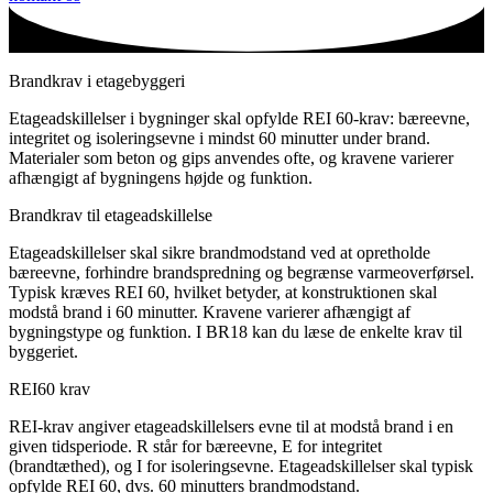
Brandkrav i etagebyggeri
Etageadskillelser i bygninger skal opfylde REI 60-krav: bæreevne,
integritet og isoleringsevne i mindst 60 minutter under brand.
Materialer som beton og gips anvendes ofte, og kravene varierer
afhængigt af bygningens højde og funktion.
Brandkrav til etageadskillelse
Etageadskillelser skal sikre brandmodstand ved at opretholde
bæreevne, forhindre brandspredning og begrænse varmeoverførsel.
Typisk kræves REI 60, hvilket betyder, at konstruktionen skal
modstå brand i 60 minutter. Kravene varierer afhængigt af
bygningstype og funktion. I BR18 kan du læse de enkelte krav til
byggeriet.
REI60 krav
REI-krav angiver etageadskillelsers evne til at modstå brand i en
given tidsperiode. R står for bæreevne, E for integritet
(brandtæthed), og I for isoleringsevne. Etageadskillelser skal typisk
opfylde REI 60, dvs. 60 minutters brandmodstand.