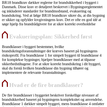
BR18 brandkrav dækker reglerne for brandsikkerhed i byggeri i
Danmark. Disse krav er detaljeret beskrevet i Bygningsreglementet
og inkluderer standarder for brandmodstand, evakuering og
brandsikring. Ved at følge BR18 brandkrav sikrer du, at din bygning
er sikker og opfylder lovgivningens krav. Det er ofte en god idé at
søge hjælp fra brandrådgivere for at sikre korrekt overholdelse
Evakueringsplan: Sikkerhed først
Brandklasser i byggeri bestemmer, hvilke
brandsikringsforanstaltninger der kræves baseret på bygningens
risikoprofil. Fra brandklasse 1 for simpelt byggeri til brandklasse 4
for komplekse bygninger, hjælper brandklasser med at tilpasse
sikkerhedstiltagene. For at sikre korrekt brandsikring i dit byggeri,
skal du forstå hvilken brandklasse din bygning tilhører og
implementere de relevante foranstaltninger.
Hvad er de fire brandklasser?
De fire brandklasser i byggeriet beskriver forskellige niveauer af
brandsikkerhed baseret på bygningens kompleksitet og anvendelse.
Brandklasse 1 dækker simpelt byggeri, mens brandklasse 4 omfatter